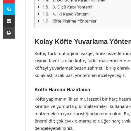
Skype
3. Ölçü Kabı Yöntemi
4. İki Kaşık Yöntemi
E-Posta ile paylaş
Köfte Pişirme Yöntemleri
Yazdır
Kolay Köfte Yuvarlama Yöntem
Köfte, Türk mutfağının vazgeçilmez lezzetlerinden
kişinin favorisi olan köfte, farklı malzemelerle z
köfteyi yuvarlamak bazen zahmetli bir iş olarak
kolaylaştıracak bazı yöntemleri inceleyeceğiz.
Köfte Harcını Hazırlama
Köfte yapımının ilk adımı, lezzetli bir harç hazı
kırıntısı ve yumurta gibi malzemeleri kullanarak 
malzemelerin iyice karıştığından emin olun. Bu, k
önemlidir; çok cıvık olmamalıdır. Eğer harç cıvı
dengeleyebilirsiniz.