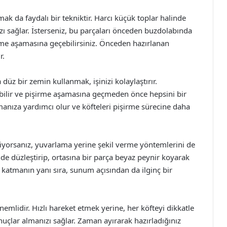
ak da faydalı bir tekniktir. Harcı küçük toplar halinde
ı sağlar. İsterseniz, bu parçaları önceden buzdolabında
rme aşamasına geçebilirsiniz. Önceden hazırlanan
r.
 düz bir zemin kullanmak, işinizi kolaylaştırır.
kabilir ve pişirme aşamasına geçmeden önce hepsini bir
manıza yardımcı olur ve köfteleri pişirme sürecine daha
istiyorsanız, yuvarlama yerine şekil verme yöntemlerini de
nde düzleştirip, ortasına bir parça beyaz peynir koyarak
zet katmanın yanı sıra, sunum açısından da ilginç bir
emlidir. Hızlı hareket etmek yerine, her köfteyi dikkatle
uçlar almanızı sağlar. Zaman ayırarak hazırladığınız