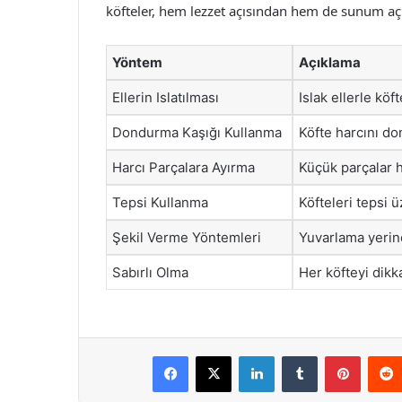
köfteler, hem lezzet açısından hem de sunum açıs
Yöntem
Açıklama
Ellerin Islatılması
Islak ellerle köf
Dondurma Kaşığı Kullanma
Köfte harcını don
Harcı Parçalara Ayırma
Küçük parçalar h
Tepsi Kullanma
Köfteleri tepsi 
Şekil Verme Yöntemleri
Yuvarlama yerine 
Sabırlı Olma
Her köfteyi dikka
Facebook
X
LinkedIn
Tumblr
Pintere