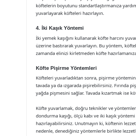
köftelerin boyutunu standartlaştırmanıza yardımcı
yuvarlayarak köfteleri hazırlayın.
4. İki Kaşık Yöntemi
İki yemek kaşığını kullanarak köfte harcını yuvarla
üzerine bastırarak yuvarlayın. Bu yöntem, köftel
zamanda elinizi kirletmeden köfte hazırlamanıza
Köfte Pişirme Yöntemleri
Köfteleri yuvarladıktan sonra, pişirme yöntemine
tavada ya da ızgarada pişirebilirsiniz. Fırında pi
yağda pişmesini sağlar. Tavada kızartmak ise köft
Köfte yuvarlamak, doğru teknikler ve yöntemler ku
dondurma kaşığı, ölçü kabı ve iki kaşık yöntemi 
hazırlayabilirsiniz. Unutmayın ki, köftenin lezze
nedenle, denediğiniz yöntemlerle birlikte lezzetl