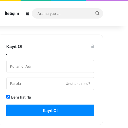
Sitemap
Arama
İletişim
yap
...
Kayıt Ol
Unuttunuz mu?
Beni hatırla
Kayıt Ol