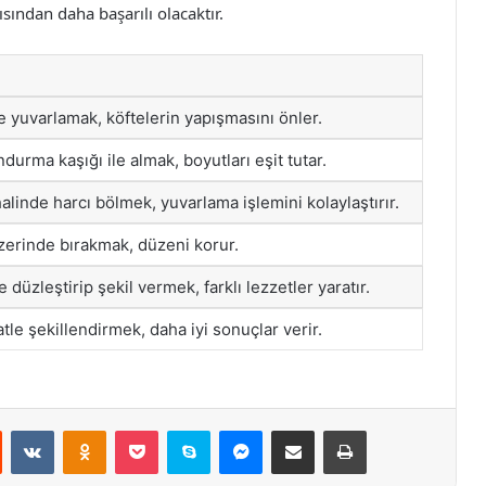
ından daha başarılı olacaktır.
te yuvarlamak, köftelerin yapışmasını önler.
durma kaşığı ile almak, boyutları eşit tutar.
alinde harcı bölmek, yuvarlama işlemini kolaylaştırır.
üzerinde bırakmak, düzeni korur.
düzleştirip şekil vermek, farklı lezzetler yaratır.
tle şekillendirmek, daha iyi sonuçlar verir.
st
Reddit
VKontakte
Odnoklassniki
Pocket
Skype
Messenger
E-Posta ile paylaş
Yazdır