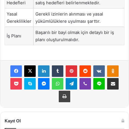
Hedefleri
satış hedefleri belirlenmektedir.
Yasal
Gerekli izinlerin alınması ve yasal
Gereklilikler
yükümlülüklere uyulması şarttır.
Başarılı bir bayi olmak için detaylı bir iş
İş Planı
planı oluşturulmalıdır.
Facebook
X
LinkedIn
Tumblr
Pinterest
Reddit
VKontakte
Odnok
Pocket
Skype
Messenger
WhatsApp
Telegram
Viber
Line
E-Posta ile payla
Yazdır
Kayıt Ol