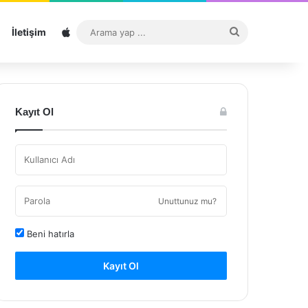
Sitemap
Arama
İletişim
yap
...
Kayıt Ol
Unuttunuz mu?
Beni hatırla
Kayıt Ol