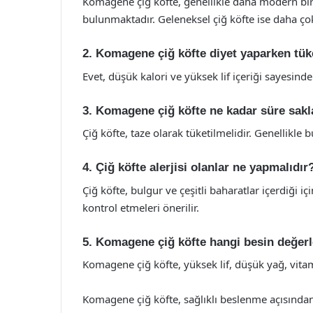
Komagene çiğ köfte, genellikle daha modern bir
bulunmaktadır. Geleneksel çiğ köfte ise daha çok 
2. Komagene çiğ köfte diyet yaparken tüke
Evet, düşük kalori ve yüksek lif içeriği sayesinde 
3. Komagene çiğ köfte ne kadar süre sakl
Çiğ köfte, taze olarak tüketilmelidir. Genellikle
4. Çiğ köfte alerjisi olanlar ne yapmalıdır
Çiğ köfte, bulgur ve çeşitli baharatlar içerdiği iç
kontrol etmeleri önerilir.
5. Komagene çiğ köfte hangi besin değerle
Komagene çiğ köfte, yüksek lif, düşük yağ, vitam
Komagene çiğ köfte, sağlıklı beslenme açısında