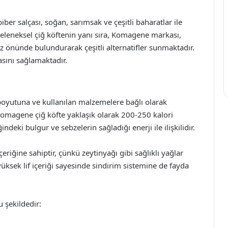
ber salçası, soğan, sarımsak ve çeşitli baharatlar ile
 Geleneksel çiğ köftenin yanı sıra, Komagene markası,
z önünde bulundurarak çeşitli alternatifler sunmaktadır.
asını sağlamaktadır.
boyutuna ve kullanılan malzemelere bağlı olarak
 Komagene çiğ köfte yaklaşık olarak 200-250 kalori
indeki bulgur ve sebzelerin sağladığı enerji ile ilişkilidir.
eriğine sahiptir, çünkü zeytinyağı gibi sağlıklı yağlar
e yüksek lif içeriği sayesinde sindirim sistemine de fayda
u şekildedir: