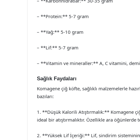
– **Karbonhidratlar:** 30-35 gram
– **Protein:** 5-7 gram
– **Yağ:** 5-10 gram
– **Lif:** 5-7 gram
– **Vitamin ve mineraller:** A, C vitamini, demir
Sağlık Faydaları
Komagene çiğ köfte, sağlıklı malzemelerle hazırl
bazıları:
1. **Düşük Kalorili Atıştırmalık:** Komagene çiğ
ideal bir atıştırmalıktır. Özellikle ara öğünlerde te
2. **Yüksek Lif İçeriği:** Lif, sindirim sisteminin