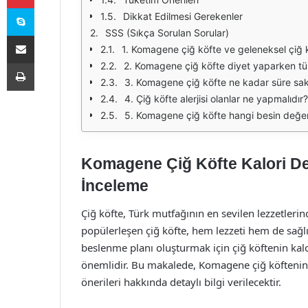
Skype
Dikkat Edilmesi Gerekenler
SSS (Sıkça Sorulan Sorular)
E-Posta ile paylaş
1. Komagene çiğ köfte ve geleneksel çiğ k
Yazdır
2. Komagene çiğ köfte diyet yaparken tüke
3. Komagene çiğ köfte ne kadar süre sakl
4. Çiğ köfte alerjisi olanlar ne yapmalıdır?
5. Komagene çiğ köfte hangi besin değerle
Komagene Çiğ Köfte Kalori De
İnceleme
Çiğ köfte, Türk mutfağının en sevilen lezzetlerin
popülerleşen çiğ köfte, hem lezzeti hem de sağlık
beslenme planı oluşturmak için çiğ köftenin kalo
önemlidir. Bu makalede, Komagene çiğ köftenin ka
önerileri hakkında detaylı bilgi verilecektir.