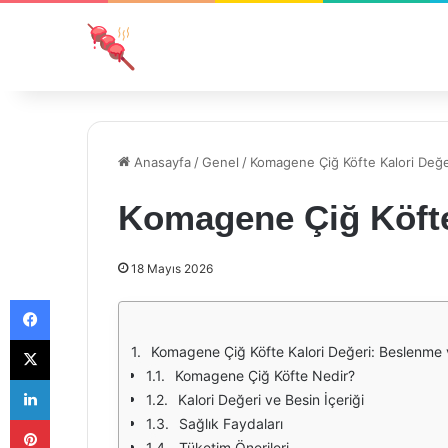
Anasayfa
/
Genel
/
Komagene Çiğ Köfte Kalori Değe
Komagene Çiğ Köfte
18 Mayıs 2026
Facebook
X
Komagene Çiğ Köfte Kalori Değeri: Beslenme 
Komagene Çiğ Köfte Nedir?
LinkedIn
Kalori Değeri ve Besin İçeriği
Pinterest
Sağlık Faydaları
Tüketim Önerileri