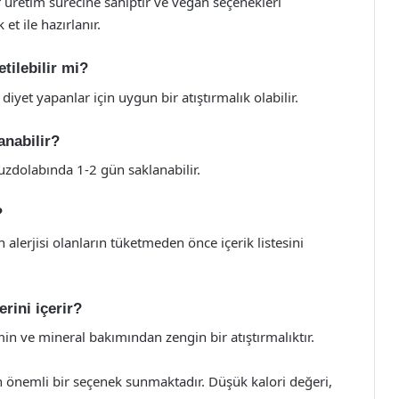
 üretim sürecine sahiptir ve vegan seçenekleri
et ile hazırlanır.
tilebilir mi?
diyet yapanlar için uygun bir atıştırmalık olabilir.
anabilir?
 buzdolabında 1-2 gün saklanabilir.
?
in alerjisi olanların tüketmeden önce içerik listesini
rini içerir?
in ve mineral bakımından zengin bir atıştırmalıktır.
n önemli bir seçenek sunmaktadır. Düşük kalori değeri,