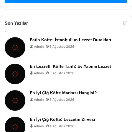
Son Yazılar
Fatih Köfte: İstanbul’un Lezzet Durakları
Admin
6 Ağustos 2026
En Lezzetli Köfte Tarifi: Ev Yapımı Lezzet
Admin
5 Ağustos 2026
En İyi Çiğ Köfte Markası Hangisi?
Admin
5 Ağustos 2026
En İyi Çiğ Köfte: Lezzetin Zirvesi
Admin
4 Ağustos 2026