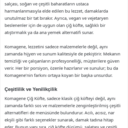
salçası, soğan ve çeşitli baharatların ustaca
harmanlanmasıyla elde edilen bu lezzet, damaklarda
unutulmaz bir tat bırakır. Ayrıca, vegan ve vejetaryen
beslenenler için de uygun olan çiğ köfte, sağlıklı bir
atıştırmalık ya da ana yemek alternatifi sunar.
Komagene, lezzetini sadece malzemelerle değil, aynı
zamanda hijyen ve sunum kalitesiyle de pekiştirir. Mekanın
temizliği ve çalışanların profesyonelliği, müşterilere güven
verir. Her bir porsiyon, özenle hazırlanır ve sunulur; bu da
Komagene’nin farkını ortaya koyan bir başka unsurdur.
Çeşitlilik ve Yenilikçilik
Komagene Çiğ Köfte, sadece klasik çiğ köfteyi değil, aynı
zamanda farklı sos ve malzemelerle zenginleştirilmiş çeşitli
alternatifleri de menüsünde bulundurur. Acılı, acısız, nar
ekşili gibi farklı seçenekler sunarak, damak tadına hitap
eder. Bunun yanı sıra, çiğ köfte dürümü, salatası ve çeşitli