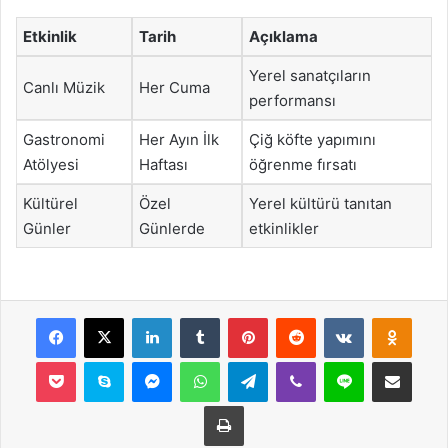
Etkinlik
Tarih
Açıklama
Yerel sanatçıların
Canlı Müzik
Her Cuma
performansı
Gastronomi
Her Ayın İlk
Çiğ köfte yapımını
Atölyesi
Haftası
öğrenme fırsatı
Kültürel
Özel
Yerel kültürü tanıtan
Günler
Günlerde
etkinlikler
Facebook
X
LinkedIn
Tumblr
Pinterest
Reddit
VKontakte
Odnok
Pocket
Skype
Messenger
WhatsApp
Telegram
Viber
Line
E-Posta ile payla
Yazdır