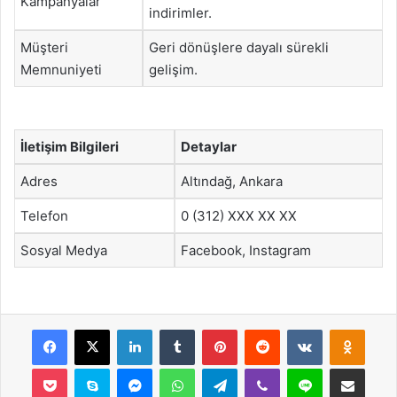
Kampanyalar
indirimler.
Müşteri
Geri dönüşlere dayalı sürekli
Memnuniyeti
gelişim.
İletişim Bilgileri
Detaylar
Adres
Altındağ, Ankara
Telefon
0 (312) XXX XX XX
Sosyal Medya
Facebook, Instagram
Facebook
X
LinkedIn
Tumblr
Pinterest
Reddit
VKontakte
Odnok
Pocket
Skype
Messenger
WhatsApp
Telegram
Viber
Line
E-Posta ile payla