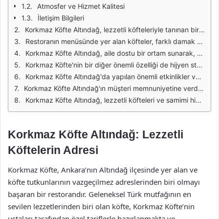
Atmosfer ve Hizmet Kalitesi
İletişim Bilgileri
Korkmaz Köfte Altındağ, lezzetli köfteleriyle tanınan bir mekan olarak, köfte severlerin vazgeçilmez adreslerinden biri haline gelmiştir. Bu restoran, geleneksel Türk mutfağının en güzel örneklerini sunarken, özellikle köfteleriyle öne çıkmaktadır. Her bir köfte, özenle seçilmiş malzemelerle hazırlanmakta ve ustalar tarafından pişirilmektedir. Misafirler, sıcak ve samimi bir ortamda, taze ve lezzetli köftelerin tadını çıkarma fırsatı bulmaktadır.
Restoranın menüsünde yer alan köfteler, farklı damak tatlarına hitap edecek şekilde çeşitlendirilmiştir. Izgara köfte, fırın köfte ve çeşitleri gibi menü seçenekleri, her yaştan misafirin beğenisini kazanmaktadır. Ayrıca, köftelerin yanında sunulan mezeler ve salatalar, yemek deneyimini daha da zenginleştirmektedir. Korkmaz Köfte, sadece lezzetli köfteleriyle değil, aynı zamanda sunduğu hizmet kalitesiyle de dikkat çekmektedir.
Korkmaz Köfte Altındağ, aile dostu bir ortam sunarak, misafirlerin keyifli bir yemek deneyimi yaşamasını sağlamaktadır. Restoranın iç tasarımı, sıcak renklerle dekore edilmiş olup, konforlu oturma alanlarıyla donatılmıştır. Aileler, arkadaş grupları veya iş yemekleri için uygun bir atmosfer sunan Korkmaz Köfte, herkesin rahatça vakit geçirebileceği bir mekan olarak öne çıkmaktadır.
Korkmaz Köfte'nin bir diğer önemli özelliği de hijyen standartlarına olan bağlılığıdır. Restoran, gıda güvenliği ve hijyen konularında titiz bir yaklaşım sergilemektedir. Tüm malzemeler, en kaliteli ve taze ürünlerden seçilmekte ve mutfak temizliğine büyük özen gösterilmektedir. Misafirler, bu güvenilir ortamda gönül rahatlığıyla yemek yiyebilmenin tadını çıkarabilir.
Korkmaz Köfte Altındağ'da yapılan önemli etkinlikler ve kampanyalar, misafirlerin ilgisini çekmektedir. Bayramlar, özel günler ve hafta sonları gibi dönemlerde düzenlenen kampanyalar, restoranın tercih edilme sebeplerinden biridir. Ayrıca, restoranın sosyal medya hesapları üzerinden yapılan duyurular, misafirlere avantajlı fırsatlar sunmaktadır. Bu sayede, restoranı ziyaret edenler çeşitli indirimlerden yararlanma imkanı bulmaktadır.
Korkmaz Köfte Altındağ'ın müşteri memnuniyetine verdiği önem, restoranın başarısının anahtarıdır. Misafirlerin geri dönüşlerine değer veren Korkmaz Köfte, sürekli olarak kendini geliştirmekte ve hizmet kalitesini artırmaktadır. Restoran, misafirlerin önerilerini dikkate alarak menüsünü ve hizmet anlayışını güncellemektedir. Bu sayede, köfte severlerin beklentilerini karşılamaya devam etmektedir.
Korkmaz Köfte Altındağ, lezzetli köfteleri ve samimi hizmeti ile Ankara'nın en sevilen mekanlarından biri olmayı başarmıştır. Ziyaretçilerini sıcak bir atmosferde ağırlayan restoran, herkese hitap eden menüsüyle dikkat çekmektedir. Lezzetli bir köfte deneyimi arayanlar için Korkmaz Köfte, mutlaka ziyaret edilmesi gereken bir adres olarak öne çıkmaktadır.
Korkmaz Köfte Altındağ: Lezzetli
Köftelerin Adresi
Korkmaz Köfte, Ankara’nın Altındağ ilçesinde yer alan ve
köfte tutkunlarının vazgeçilmez adreslerinden biri olmayı
başaran bir restorandır. Geleneksel Türk mutfağının en
sevilen lezzetlerinden biri olan köfte, Korkmaz Köfte’nin
ustaları tarafından özel tariflerle hazırlanmakta ve