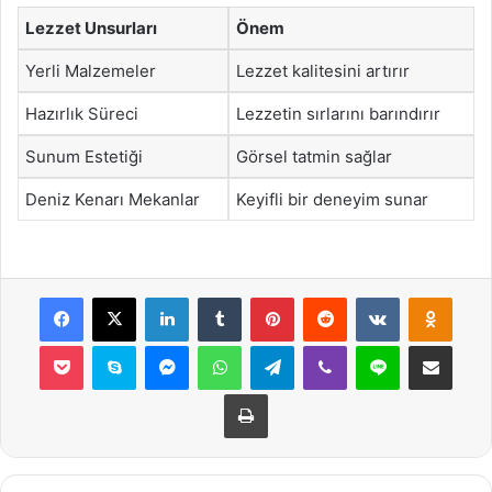
Lezzet Unsurları
Önem
Yerli Malzemeler
Lezzet kalitesini artırır
Hazırlık Süreci
Lezzetin sırlarını barındırır
Sunum Estetiği
Görsel tatmin sağlar
Deniz Kenarı Mekanlar
Keyifli bir deneyim sunar
Facebook
X
LinkedIn
Tumblr
Pinterest
Reddit
VKontakte
Odnok
Pocket
Skype
Messenger
WhatsApp
Telegram
Viber
Line
E-Posta ile payla
Yazdır