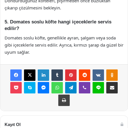
Dondurduğunuz köfteleri, pişirmeden önce buzluktan
çıkarıp çözülmesini bekleyin.
5. Domates soslu köfte hangi içeceklerle servis
edilir?
Domates soslu köfte, genellikle ayran, şalgam veya soda
gibi içeceklerle servis edilir. Ayrıca, kırmızı şarap da güzel bir
uyum sağlar.
Facebook
X
LinkedIn
Tumblr
Pinterest
Reddit
VKontakte
Odnok
Pocket
Skype
Messenger
WhatsApp
Telegram
Viber
Line
E-Posta ile payla
Yazdır
Kayıt Ol