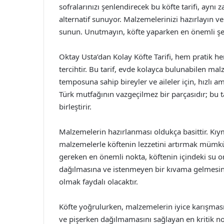
sofralarınızı şenlendirecek bu köfte tarifi, aynı 
alternatif sunuyor. Malzemelerinizi hazırlayın ve
sunun. Unutmayın, köfte yaparken en önemli şey
Oktay Usta’dan Kolay Köfte Tarifi, hem pratik he
tercihtir. Bu tarif, evde kolayca bulunabilen malz
temposuna sahip bireyler ve aileler için, hızlı 
Türk mutfağının vazgeçilmez bir parçasıdır; bu t
birleştirir.
Malzemelerin hazırlanması oldukça basittir. Kıy
malzemelerle köftenin lezzetini artırmak mümkü
gereken en önemli nokta, köftenin içindeki su o
dağılmasına ve istenmeyen bir kıvama gelmesine
olmak faydalı olacaktır.
Köfte yoğrulurken, malzemelerin iyice karışması
ve pişerken dağılmamasını sağlayan en kritik no