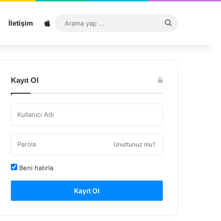
Sitemap
Arama
İletişim
yap
...
Kayıt Ol
Unuttunuz mu?
Beni hatırla
Kayıt Ol