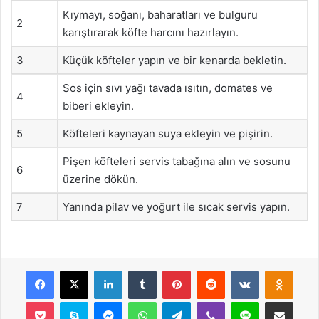
Kıymayı, soğanı, baharatları ve bulguru
2
karıştırarak köfte harcını hazırlayın.
3
Küçük köfteler yapın ve bir kenarda bekletin.
Sos için sıvı yağı tavada ısıtın, domates ve
4
biberi ekleyin.
5
Köfteleri kaynayan suya ekleyin ve pişirin.
Pişen köfteleri servis tabağına alın ve sosunu
6
üzerine dökün.
7
Yanında pilav ve yoğurt ile sıcak servis yapın.
Facebook
X
LinkedIn
Tumblr
Pinterest
Reddit
VKontakte
Odnok
Pocket
Skype
Messenger
WhatsApp
Telegram
Viber
Line
E-Posta ile payla