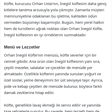
Köfte, kurucusu Orhan Usta’nın, İnegöl köftesini daha geniş
kitlelere tanıtma arzusuyla yola çıkmıştır. Zamanla müşteri
memnuniyetine odaklanan bu işletme, kaliteden ödün
vermeden büyümeyi başarmıştır. Bugün, hem yerel halkın
hem de turistlerin uğrak noktası olan Orhan İnegöl Köfte,
İnegöl köftesinin en iyi örneklerini sunmaktadır.
Menü ve Lezzetler
Orhan İnegöl Köfte’nin menüsü, köfte severler için bir
cennet gibidir. Ana ürün olan İnegöl köftesinin yanı sıra,
çeşitli mezeler, salatalar ve içecekler de menüde yer
almaktadır. Özellikle köftenin yanında sunulan yoğurt ve
özel soslar, yeme deneyimini bir üst seviyeye taşır. Ayrıca,
pide ve kebap çeşitleri de menüde bulunur, böylece farklı
damak zevklerine hitap edilir.
Köfte, genellikle lavaş ekmeği ile servis edilir ve yanında
taze sebzelerle sunulur. Bu sayede, hem lezzetli hem de