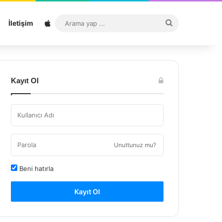
Sitemap
Arama
İletişim
yap
...
Kayıt Ol
Unuttunuz mu?
Beni hatırla
Kayıt Ol