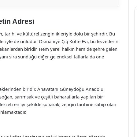
tin Adresi
arihi ve kültürel zenginlikleriyle dolu bir şehirdir. Bu
eriyle de ünlüdür. Osmaniye Çiğ Köfte Evi, bu lezzetlerin
mekanlardan biridir. Hem yerel halkın hem de şehre gelen
 yanı sıra sunduğu diğer geleneksel tatlarla da öne
meklerinden biridir. Anavatanı Güneydoğu Anadolu
 soğan, sarımsak ve çeşitli baharatlarla yapılan bir
ezzeti en iyi şekilde sunarak, zengin tarihine sahip olan
nlamaktadır.
ze ve kaliteli malzemeler kullanmaya özen gösterir.