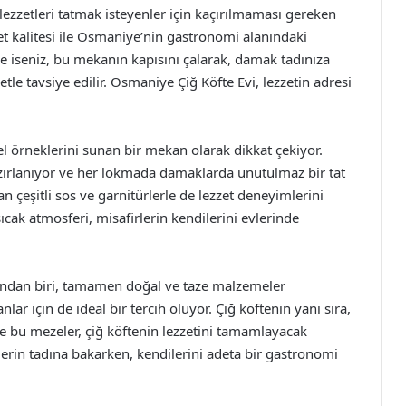
 lezzetleri tatmak isteyenler için kaçırılmaması gereken
t kalitesi ile Osmaniye’nin gastronomi alanındaki
e iseniz, bu mekanın kapısını çalarak, damak tadınıza
le tavsiye edilir. Osmaniye Çiğ Köfte Evi, lezzetin adresi
el örneklerini sunan bir mekan olarak dikkat çekiyor.
zırlanıyor ve her lokmada damaklarda unutulmaz bir tat
an çeşitli sos ve garnitürlerle de lezzet deneyimlerini
ıcak atmosferi, misafirlerin kendilerini evlerinde
ından biri, tamamen doğal ve taze malzemeler
lar için de ideal bir tercih oluyor. Çiğ köftenin yanı sıra,
e bu mezeler, çiğ köftenin lezzetini tamamlayacak
tlerin tadına bakarken, kendilerini adeta bir gastronomi