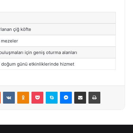
rlanan çiğ köfte
i mezeler
buluşmaları için geniş oturma alanları
 doğum günü etkinliklerinde hizmet
st
Reddit
VKontakte
Odnoklassniki
Pocket
Skype
Messenger
E-Posta ile paylaş
Yazdır