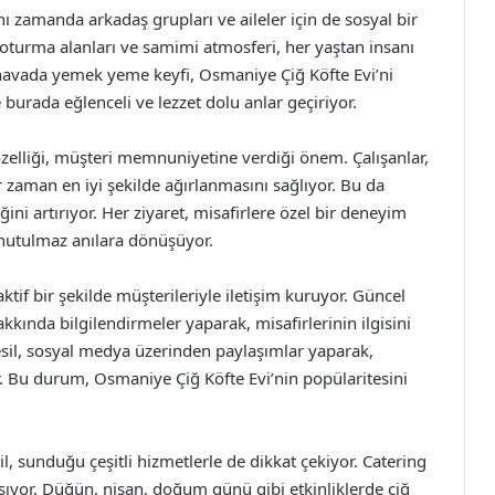
nı zamanda arkadaş grupları ve aileler için de sosyal bir
turma alanları ve samimi atmosferi, her yaştan insanı
ık havada yemek yeme keyfi, Osmaniye Çiğ Köfte Evi’ni
te burada eğlenceli ve lezzet dolu anlar geçiriyor.
özelliği, müşteri memnuniyetine verdiği önem. Çalışanlar,
r zaman en iyi şekilde ağırlanmasını sağlıyor. Bu da
ni artırıyor. Her ziyaret, misafirlere özel bir deneyim
 unutulmaz anılara dönüşüyor.
f bir şekilde müşterileriyle iletişim kuruyor. Güncel
kkında bilgilendirmeler yaparak, misafirlerinin ilgisini
nesil, sosyal medya üzerinden paylaşımlar yaparak,
. Bu durum, Osmaniye Çiğ Köfte Evi’nin popülaritesini
l, sunduğu çeşitli hizmetlerle de dikkat çekiyor. Catering
taşıyor. Düğün, nişan, doğum günü gibi etkinliklerde çiğ