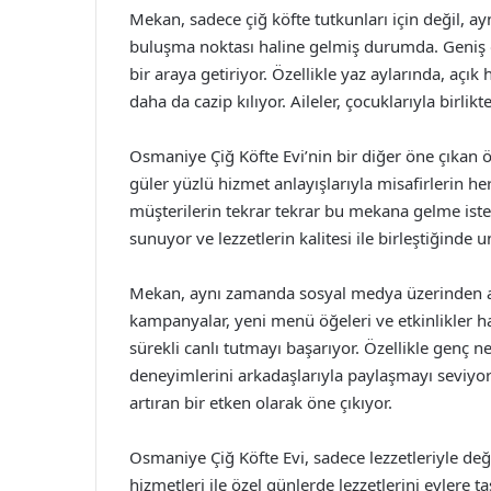
Mekan, sadece çiğ köfte tutkunları için değil, ay
buluşma noktası haline gelmiş durumda. Geniş o
bir araya getiriyor. Özellikle yaz aylarında, aç
daha da cazip kılıyor. Aileler, çocuklarıyla birlik
Osmaniye Çiğ Köfte Evi’nin bir diğer öne çıkan 
güler yüzlü hizmet anlayışlarıyla misafirlerin he
müşterilerin tekrar tekrar bu mekana gelme isteği
sunuyor ve lezzetlerin kalitesi ile birleştiğinde
Mekan, aynı zamanda sosyal medya üzerinden akti
kampanyalar, yeni menü öğeleri ve etkinlikler ha
sürekli canlı tutmayı başarıyor. Özellikle genç 
deneyimlerini arkadaşlarıyla paylaşmayı seviyor
artıran bir etken olarak öne çıkıyor.
Osmaniye Çiğ Köfte Evi, sadece lezzetleriyle deği
hizmetleri ile özel günlerde lezzetlerini evlere 