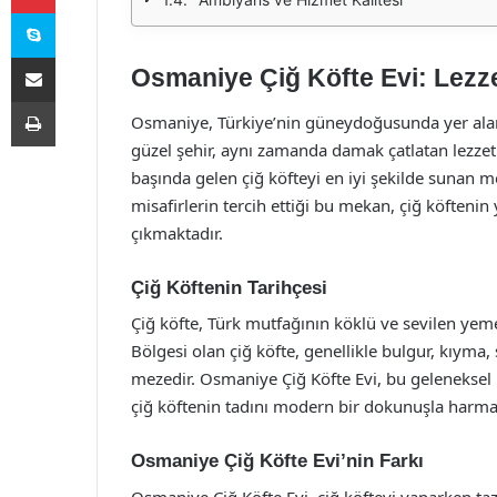
Skype
E-Posta ile paylaş
Osmaniye Çiğ Köfte Evi: Lezze
Yazdır
Osmaniye, Türkiye’nin güneydoğusunda yer alan, t
güzel şehir, aynı zamanda damak çatlatan lezzetl
başında gelen çiğ köfteyi en iyi şekilde sunan 
misafirlerin tercih ettiği bu mekan, çiğ köftenin
çıkmaktadır.
Çiğ Köftenin Tarihçesi
Çiğ köfte, Türk mutfağının köklü ve sevilen ye
Bölgesi olan çiğ köfte, genellikle bulgur, kıyma,
mezedir. Osmaniye Çiğ Köfte Evi, bu geleneksel l
çiğ köftenin tadını modern bir dokunuşla harma
Osmaniye Çiğ Köfte Evi’nin Farkı
Osmaniye Çiğ Köfte Evi, çiğ köfteyi yaparken ta