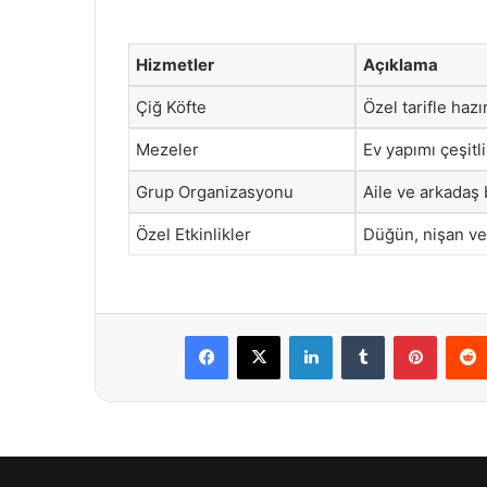
Hizmetler
Açıklama
Çiğ Köfte
Özel tarifle hazı
Mezeler
Ev yapımı çeşitl
Grup Organizasyonu
Aile ve arkadaş 
Özel Etkinlikler
Düğün, nişan ve
Facebook
X
LinkedIn
Tumblr
Pintere