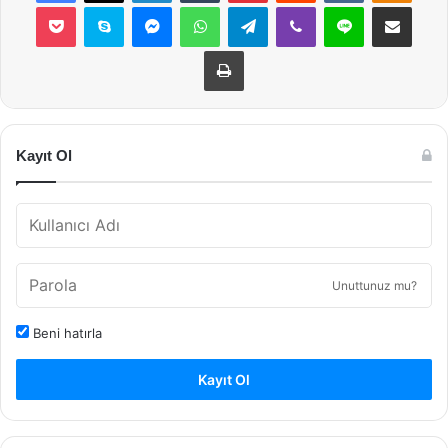
Pocket
Skype
Messenger
WhatsApp
Telegram
Viber
Line
E-Posta ile payla
Yazdır
Kayıt Ol
Unuttunuz mu?
Beni hatırla
Kayıt Ol