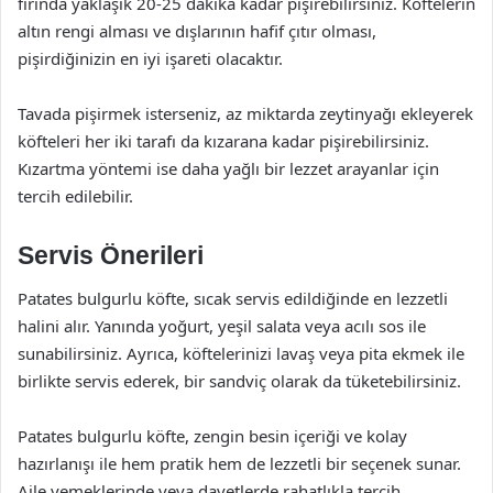
fırında yaklaşık 20-25 dakika kadar pişirebilirsiniz. Köftelerin
altın rengi alması ve dışlarının hafif çıtır olması,
pişirdiğinizin en iyi işareti olacaktır.
Tavada pişirmek isterseniz, az miktarda zeytinyağı ekleyerek
köfteleri her iki tarafı da kızarana kadar pişirebilirsiniz.
Kızartma yöntemi ise daha yağlı bir lezzet arayanlar için
tercih edilebilir.
Servis Önerileri
Patates bulgurlu köfte, sıcak servis edildiğinde en lezzetli
halini alır. Yanında yoğurt, yeşil salata veya acılı sos ile
sunabilirsiniz. Ayrıca, köftelerinizi lavaş veya pita ekmek ile
birlikte servis ederek, bir sandviç olarak da tüketebilirsiniz.
Patates bulgurlu köfte, zengin besin içeriği ve kolay
hazırlanışı ile hem pratik hem de lezzetli bir seçenek sunar.
Aile yemeklerinde veya davetlerde rahatlıkla tercih