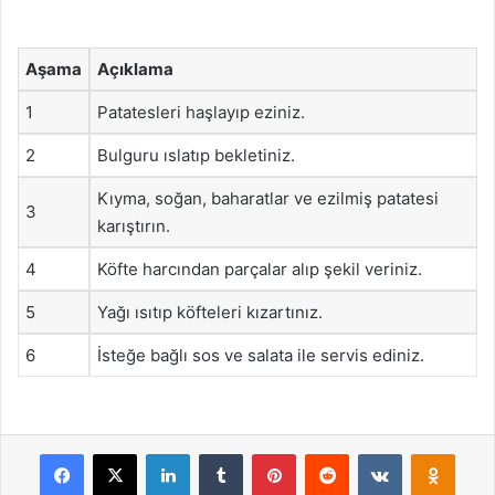
Aşama
Açıklama
1
Patatesleri haşlayıp eziniz.
2
Bulguru ıslatıp bekletiniz.
Kıyma, soğan, baharatlar ve ezilmiş patatesi
3
karıştırın.
4
Köfte harcından parçalar alıp şekil veriniz.
5
Yağı ısıtıp köfteleri kızartınız.
6
İsteğe bağlı sos ve salata ile servis ediniz.
Facebook
X
LinkedIn
Tumblr
Pinterest
Reddit
VKontakte
Odnok