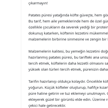
çıkarmayın!
Patates püresi yatağında köfte güveçte, hem görs
Bu tarif, hem aile yemeklerinde hem de özel günl
özellikle çocukların da severek yediği bir prote
dokunuş katarken, köftenin lezzetini mükemmel 
malzemelerin birbirine sinmesine ve zengin bir l
Malzemelerin kalitesi, bu yemeğin lezzetini doğr
hazırlanmış patates püresi, bu tarifteki ana uns
tercih etmek, köftelerin daha lezzetli olmasını sa
yüksek olan türleri tercih etmek, pürenizin daha
Tarifin hazırlanışı oldukça kolaydır. Öncelikle kö
yoğurun. Küçük köfteler oluşturup, hafifçe kızart
püre haline getirin ve tuz eklemeyi unutmayın. G
ekleyerek güzel bir görüntü elde edin. Üzerine
çekici hale getirecektir.