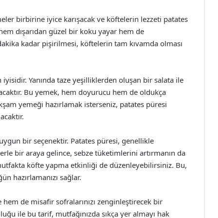
er birbirine iyice karışacak ve köftelerin lezzeti patates
, hem dışarıdan güzel bir koku yayar hem de
0 dakika kadar pişirilmesi, köftelerin tam kıvamda olması
isidir. Yanında taze yeşilliklerden oluşan bir salata ile
uracaktır. Bu yemek, hem doyurucu hem de oldukça
r akşam yemeği hazırlamak isterseniz, patates püresi
caktır.
ygun bir seçenektir. Patates püresi, genellikle
lerle bir araya gelince, sebze tüketimlerini artırmanın da
mutfakta köfte yapma etkinliği de düzenleyebilirsiniz. Bu,
ğün hazırlamanızı sağlar.
 hem de misafir sofralarınızı zenginleştirecek bir
culuğu ile bu tarif, mutfağınızda sıkça yer almayı hak