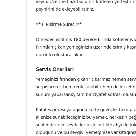
yayın. Üzerine hazırladığınız köfteleri yerleştiri
peynirini de ekleyebilirsiniz.
**4. Pişirme Süreci:**
Önceden ısıtılmış 180 derece fırında köfteler iyi
Fırından çıkan yemeğinizin üzerinde erimiş kaşa
görüntü oluşturacaktır.
Servis Önerileri
Yemeğinizi fırından çıkarır çıkarmaz hemen ser
serpiştirerek hem renk katabilir hem de lezzetini a
sunum yaparsanız, tam bir ziyafet sofrası oluş
Patates püresi yatağında köfte güveçte, hem prati
ailenize sunabileceğiniz bu yemek, herkesin beğe
şenlendirin ve sevdiklerinizle birlikte afiyetle
olduğunu ve bu sevgiyi yemeğinize yansıttığınız