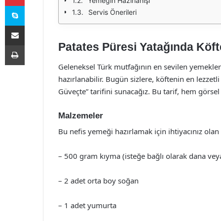
Yemeğin Hazırlanışı
Skype
Servis Önerileri
E-Posta ile paylaş
Patates Püresi Yatağında Köfte
Yazdır
Geleneksel Türk mutfağının en sevilen yemeklerin
hazırlanabilir. Bugün sizlere, köftenin en lezzetl
Güveçte” tarifini sunacağız. Bu tarif, hem görsel
Malzemeler
Bu nefis yemeği hazırlamak için ihtiyacınız olan
– 500 gram kıyma (isteğe bağlı olarak dana vey
– 2 adet orta boy soğan
– 1 adet yumurta