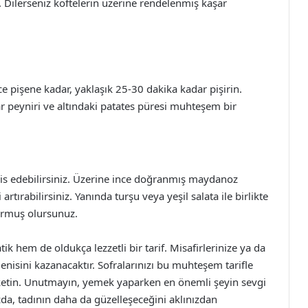
n. Dilerseniz köftelerin üzerine rendelenmiş kaşar
ce pişene kadar, yaklaşık 25-30 dakika kadar pişirin.
r peyniri ve altındaki patates püresi muhteşem bir
vis edebilirsiniz. Üzerine ince doğranmış maydanoz
rtırabilirsiniz. Yanında turşu veya yeşil salata ile birlikte
turmuş olursunuz.
k hem de oldukça lezzetli bir tarif. Misafirlerinize ya da
nisini kazanacaktır. Sofralarınızı bu muhteşem tarifle
 tüketin. Unutmayın, yemek yaparken en önemli şeyin sevgi
da, tadının daha da güzelleşeceğini aklınızdan