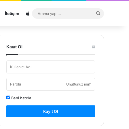
Sitemap
Arama
İletişim
yap
...
Kayıt Ol
Unuttunuz mu?
Beni hatırla
Kayıt Ol