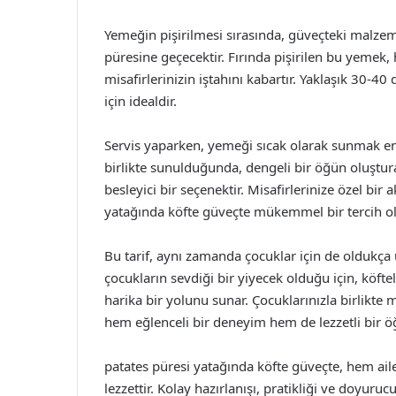
Yemeğin pişirilmesi sırasında, güveçteki malzemel
püresine geçecektir. Fırında pişirilen bu yemek
misafirlerinizin iştahını kabartır. Yaklaşık 30-4
için idealdir.
Servis yaparken, yemeği sıcak olarak sunmak en iy
birlikte sunulduğunda, dengeli bir öğün oluşt
besleyici bir seçenektir. Misafirlerinize özel bi
yatağında köfte güveçte mükemmel bir tercih ola
Bu tarif, aynı zamanda çocuklar için de oldukça u
çocukların sevdiği bir yiyecek olduğu için, köfte
harika bir yolunu sunar. Çocuklarınızla birlikte 
hem eğlenceli bir deneyim hem de lezzetli bir ö
patates püresi yatağında köfte güveçte, hem aile
lezzettir. Kolay hazırlanışı, pratikliği ve doyuru