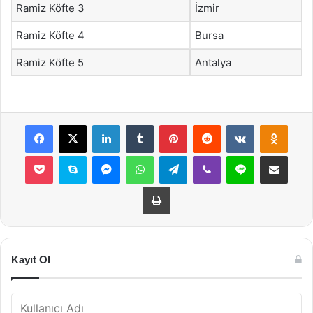
Ramiz Köfte 3
İzmir
Ramiz Köfte 4
Bursa
Ramiz Köfte 5
Antalya
Facebook
X
LinkedIn
Tumblr
Pinterest
Reddit
VKontakte
Odnok
Pocket
Skype
Messenger
WhatsApp
Telegram
Viber
Line
E-Posta ile payla
Yazdır
Kayıt Ol