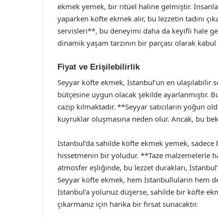
ekmek yemek, bir ritüel haline gelmiştir. İnsanlar
yaparken köfte ekmek alır, bu lezzetin tadını çıkar
servisleri**, bu deneyimi daha da keyifli hale g
dinamik yaşam tarzının bir parçası olarak kabul e
Fiyat ve Erişilebilirlik
Seyyar köfte ekmek, İstanbul’un en ulaşılabilir s
bütçesine uygun olacak şekilde ayarlanmıştır. B
cazip kılmaktadır. **Seyyar satıcıların yoğun o
kuyruklar oluşmasına neden olur. Ancak, bu bekley
İstanbul’da sahilde köfte ekmek yemek, sadece 
hissetmenin bir yoludur. **Taze malzemelerle ha
atmosfer eşliğinde, bu lezzet durakları, İstanbu
Seyyar köfte ekmek, hem İstanbulluların hem de 
İstanbul’a yolunuz düşerse, sahilde bir köfte 
çıkarmanız için harika bir fırsat sunacaktır.