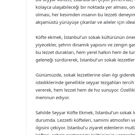
kolayca ulaşabileceği bir noktada yer alması, on
olması, her kesimden insanın bu lezzeti deneyim
akşamüstü yürüyüşe çıkanlar ve aileler için ideal
Köfte ekmek, İstanbul’un sokak kültürünün öneml
yiyecekler, şehrin dinamik yapısını ve zengin g
bu lezzet durakları, hem yerel halkın hem de turi
geleneği sürdürerek, İstanbul’un sokak lezzetle
Günümüzde, sokak lezzetlerine olan ilgi giderek ar
istediklerinde genellikle seyyar tezgahları terc
vererek, hem lezzet hem de hız sunuyor. Özellikl
memnun ediyor.
Sahilde Seyyar Köfte Ekmek, İstanbul’un sokak l
durumda. Lezzetli köfteleri, samimi atmosferi ve
ilgisini çekiyor. İstanbul’u ziyaret edenlerin m