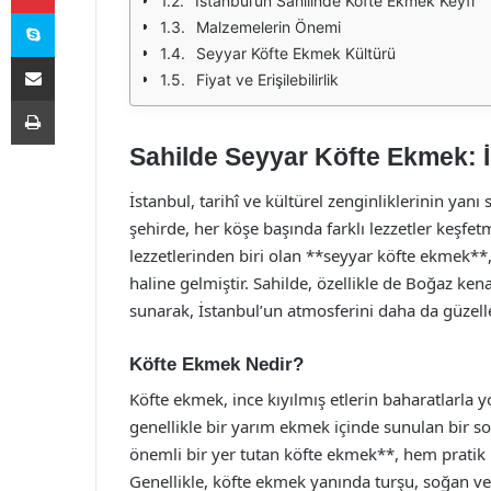
İstanbul’un Sahilinde Köfte Ekmek Keyfi
Skype
Malzemelerin Önemi
Seyyar Köfte Ekmek Kültürü
E-Posta ile paylaş
Fiyat ve Erişilebilirlik
Yazdır
Sahilde Seyyar Köfte Ekmek: İ
İstanbul, tarihî ve kültürel zenginliklerinin yan
şehirde, her köşe başında farklı lezzetler keşf
lezzetlerinden biri olan **seyyar köfte ekmek**
haline gelmiştir. Sahilde, özellikle de Boğaz kena
sunarak, İstanbul’un atmosferini daha da güzell
Köfte Ekmek Nedir?
Köfte ekmek, ince kıyılmış etlerin baharatlarla y
genellikle bir yarım ekmek içinde sunulan bir s
önemli bir yer tutan köfte ekmek**, hem pratik
Genellikle, köfte ekmek yanında turşu, soğan ve y