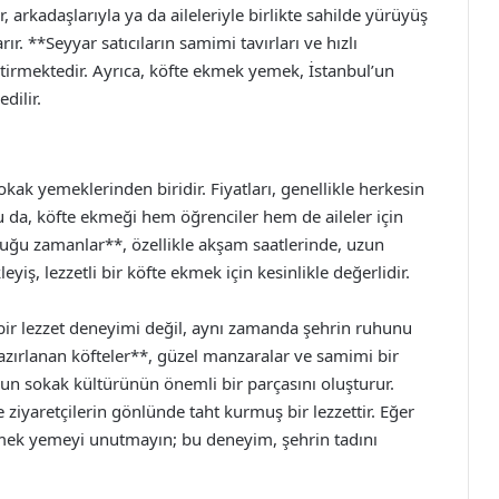
, arkadaşlarıyla ya da aileleriyle birlikte sahilde yürüyüş
ır. **Seyyar satıcıların samimi tavırları ve hızlı
etirmektedir. Ayrıca, köfte ekmek yemek, İstanbul’un
dilir.
okak yemeklerinden biridir. Fiyatları, genellikle herkesin
u da, köfte ekmeği hem öğrenciler hem de aileler için
lduğu zamanlar**, özellikle akşam saatlerinde, uzun
iş, lezzetli bir köfte ekmek için kesinlikle değerlidir.
bir lezzet deneyimi değil, aynı zamanda şehrin ruhunu
zırlanan köfteler**, güzel manzaralar ve samimi bir
l’un sokak kültürünün önemli bir parçasını oluşturur.
ziyaretçilerin gönlünde taht kurmuş bir lezzettir. Eğer
ekmek yemeyi unutmayın; bu deneyim, şehrin tadını