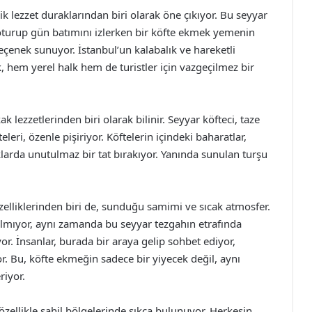
k lezzet duraklarından biri olarak öne çıkıyor. Bu seyyar
a oturup gün batımını izlerken bir köfte ekmek yemenin
çenek sunuyor. İstanbul’un kalabalık ve hareketli
, hem yerel halk hem de turistler için vazgeçilmez bir
 lezzetlerinden biri olarak bilinir. Seyyar köfteci, taze
leri, özenle pişiriyor. Köftelerin içindeki baharatlar,
klarda unutulmaz bir tat bırakıyor. Yanında sunulan turşu
zelliklerinden biri de, sunduğu samimi ve sıcak atmosfer.
almıyor, aynı zamanda bu seyyar tezgahın etrafında
or. İnsanlar, burada bir araya gelip sohbet ediyor,
yor. Bu, köfte ekmeğin sadece bir yiyecek değil, aynı
iyor.
 özellikle sahil bölgelerinde sıkça bulunuyor. Herkesin