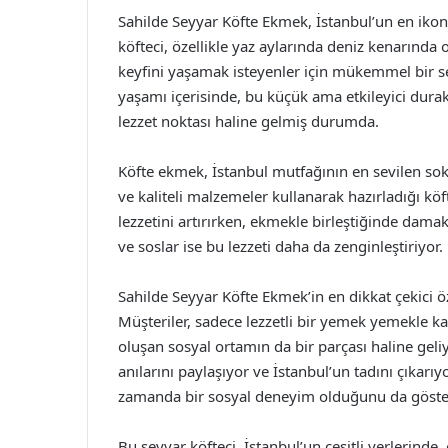
Sahilde Seyyar Köfte Ekmek, İstanbul’un en ikoni
köfteci, özellikle yaz aylarında deniz kenarınd
keyfini yaşamak isteyenler için mükemmel bir se
yaşamı içerisinde, bu küçük ama etkileyici durak
lezzet noktası haline gelmiş durumda.
Köfte ekmek, İstanbul mutfağının en sevilen sokak
ve kaliteli malzemeler kullanarak hazırladığı köfte
lezzetini artırırken, ekmekle birleştiğinde dama
ve soslar ise bu lezzeti daha da zenginleştiriyor.
Sahilde Seyyar Köfte Ekmek’in en dikkat çekici ö
Müşteriler, sadece lezzetli bir yemek yemekle k
oluşan sosyal ortamın da bir parçası haline geliy
anılarını paylaşıyor ve İstanbul’un tadını çıkarı
zamanda bir sosyal deneyim olduğunu da göster
Bu seyyar köfteci, İstanbul’un çeşitli yerlerinde,