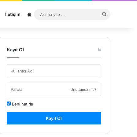
Sitemap
Arama
İletişim
yap
...
Kayıt Ol
Unuttunuz mu?
Beni hatırla
Kayıt Ol