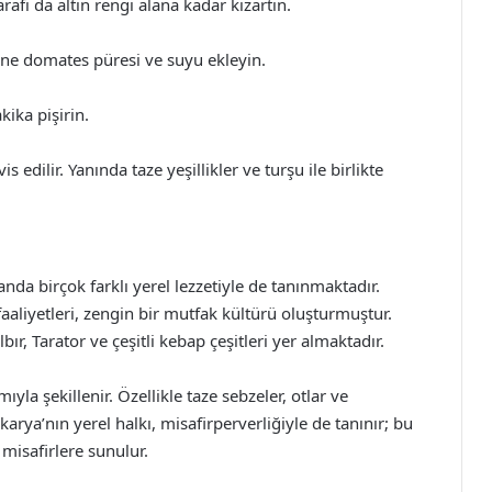
arafı da altın rengi alana kadar kızartın.
erine domates püresi ve suyu ekleyin.
kika pişirin.
s edilir. Yanında taze yeşillikler ve turşu ile birlikte
nda birçok farklı yerel lezzetiyle de tanınmaktadır.
faaliyetleri, zengin bir mutfak kültürü oluşturmuştur.
ır, Tarator ve çeşitli kebap çeşitleri yer almaktadır.
yla şekillenir. Özellikle taze sebzeler, otlar ve
akarya’nın yerel halkı, misafirperverliğiyle de tanınır; bu
misafirlere sunulur.