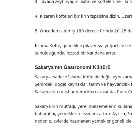
3. Tavada zeytinyağını ısıtın ve köfteleri her iki t
4. Kızaran köfteleri bir fırın tepsisine dizin. Üz
5. Önceden ısıtılmış 180 derece fırında 20-25 da
İslama Köfte, genellikle pilav veya yoğurt ile servi
sunulduğunda, lezzeti bir kat daha artar.
Sakarya’nın Gastronomi Kültürü
Sakarya, sadece İslama Köfte ile değil, aynı zama
Şehirdeki doğal kaynaklar, tarım ve hayvancılık 
Sakarya’nın meşhur yemekleri arasında; Pide, Çılb
Sakarya’nın mutfağı, yerel malzemelerin kullanımı
baharatlar, yemeklerin lezzetini artırır. Ayrıca, S
nedenle, evlerde hazırlanan yemekler genellikle 