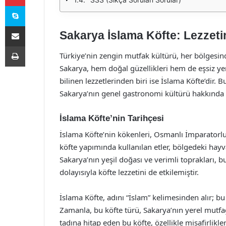
Skype
E-Posta ile paylaş
Sakarya İslama Köfte: Lezzeti
Yazdır
Türkiye’nin zengin mutfak kültürü, her bölgesind
Sakarya, hem doğal güzellikleri hem de eşsiz yem
bilinen lezzetlerinden biri ise İslama Köfte’dir. 
Sakarya’nın genel gastronomi kültürü hakkında de
İslama Köfte’nin Tarihçesi
İslama Köfte’nin kökenleri, Osmanlı İmparator
köfte yapımında kullanılan etler, bölgedeki hayva
Sakarya’nın yeşil doğası ve verimli toprakları, bu
dolayısıyla köfte lezzetini de etkilemiştir.
İslama Köfte, adını “İslam” kelimesinden alır; 
Zamanla, bu köfte türü, Sakarya’nın yerel mutfa
tadına hitap eden bu köfte, özellikle misafirlikler