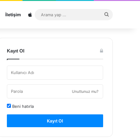
Sitemap
Arama
İletişim
yap
...
Kayıt Ol
Unuttunuz mu?
Beni hatırla
Kayıt Ol