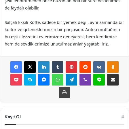
şekillendirilmeden önce buzdolabında bir süre bekletilmesi
de faydalı olabilir.
Salçalı Ekşili Köfte, sadece bir yemek değil, aynı zamanda bir
kültür ve geleneklerimizin bir parçasıdır. Antep mutfağının
bu eşsiz lezzetini evlerimizde deneyerek, hem kendimize
hem de sevdiklerimize unutulmaz anlar yaşatabiliriz.
Facebook
X
LinkedIn
Tumblr
Pinterest
Reddit
VKontakte
Odnok
Pocket
Skype
Messenger
WhatsApp
Telegram
Viber
Line
E-Posta ile payla
Yazdır
Kayıt Ol