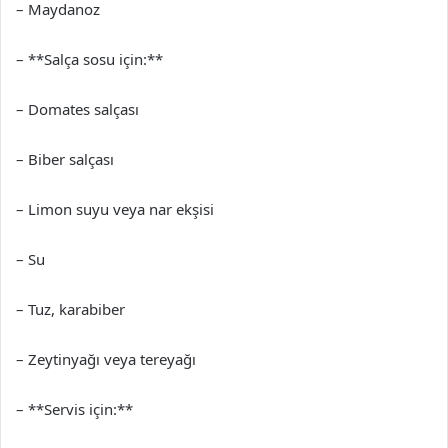
– Maydanoz
– **Salça sosu için:**
– Domates salçası
– Biber salçası
– Limon suyu veya nar ekşisi
– Su
– Tuz, karabiber
– Zeytinyağı veya tereyağı
– **Servis için:**