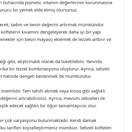
erin buharında pişmesi, vitamin değerlerinin korunmasına
yurucu bir yemek elde etmiş olursunuz.
eyerek, tadını ve besin değerini artırmak mümkündür.
, köftelerin kıvamını dengeleyerek daha iyi bir yapı
ekler için besin mayası) eklemek de lezzeti arttırır ve
ği gibi, atıştırmalık olarak da tüketilebilir. Yanında
ka bir lezzet kombinasyonu oluşturur. Ayrıca, sebzeli
 öğün halinde dengeli beslenmek de mümkündür.
 önemlidir. Tam tahıllı ekmek veya kinoa gibi sağlıklı
 değerini artırabilirsiniz. Ayrıca, mevsim sebzeleri ile
eşlik edecek sağlıklı bir öğün tamamlayıcısı olur.
k bir çok varyasyonu bulunmaktadır. Kendi damak
bu tarifleri kişiselleştirmeniz mümkün. Sebzeli köfteleri