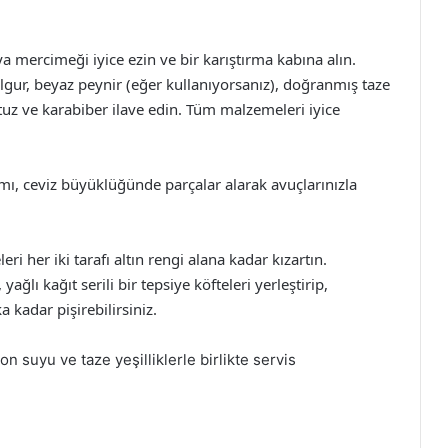
 mercimeği iyice ezin ve bir karıştırma kabına alın.
gur, beyaz peynir (eğer kullanıyorsanız), doğranmış taze
tuz ve karabiber ilave edin. Tüm malzemeleri iyice
ımı, ceviz büyüklüğünde parçalar alarak avuçlarınızla
eri her iki tarafı altın rengi alana kadar kızartın.
yağlı kağıt serili bir tepsiye köfteleri yerleştirip,
 kadar pişirebilirsiniz.
on suyu ve taze yeşilliklerle birlikte servis