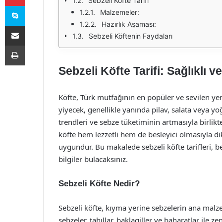
Sebzeli Köfte Tarifi
Skype
Malzemeler:
Hazırlık Aşaması:
E-Posta ile paylaş
Sebzeli Köftenin Faydaları
Yazdır
Sebzeli Köfte Tarifi: Sağlıklı ve
Köfte, Türk mutfağının en popüler ve sevilen yem
yiyecek, genellikle yanında pilav, salata veya y
trendleri ve sebze tüketiminin artmasıyla birlikte
köfte hem lezzetli hem de besleyici olmasıyla di
uygundur. Bu makalede sebzeli köfte tarifleri, besin
bilgiler bulacaksınız.
Sebzeli Köfte Nedir?
Sebzeli köfte, kıyma yerine sebzelerin ana malzem
sebzeler, tahıllar, baklagiller ve baharatlar ile zen