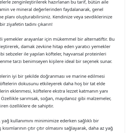
elerle zenginleştirilerek hazırlanan bu tarif, bütün aile
vitamin ve mineral değerlerinden faydalanarak, genel
me planı oluşturabilirsiniz. Kendinize veya sevdiklerinize
bir ziyafetin tadını çıkarın!
etli yemekler arayanlar için mükemmel bir alternatiftir. Bu
 birleştirerek, damak zevkine hitap eden yaratıcı yemekler
i sebzeler ile yapılan köfteler, hayvansal proteinleri
enme tarzı benimseyen kişilere ideal bir seçenek sunar.
elerin iyi bir şekilde doğranması ve marine edilmesi
öftelerin dokusunu etkileyerek daha hoş bir tat elde
iklerin eklenmesi, köftelere ekstra lezzet katmanın yanı
ar. Özellikle sarımsak, soğan, maydanoz gibi malzemeler,
iren özelliklere de sahiptir.
i, yağ kullanımını minimimize ederken sağlıklı bir
ış kısımlarının çıtır çıtır olmasını sağlayarak, daha az yağ