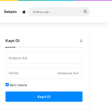
Sitemap
Arama
İletişim
yap
...
Kayıt Ol
Unuttunuz mu?
Beni hatırla
Kayıt Ol