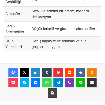
Çeşitliliği
Sıcak ve samimi bir ortam, modern
Atmosfer
dekorasyon
Sağlıklı
Düşük kalorili ve glutensiz alternatifler
Seçenekler
Grup
Geniş kapasite ile arkadaş ve aile
Yemekleri
gruplarına uygun
Facebook
X
LinkedIn
Tumblr
Pinterest
Reddit
VKontakte
Odnok
Pocket
Skype
Messenger
WhatsApp
Telegram
Viber
Line
E-Posta ile payla
Yazdır