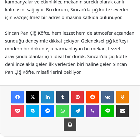
kampanyalar ve etkinlikler, mekanın sürekli olarak canlı
kalmasını sağlıyor. Bu durum, Sincan’da çiğ köfte severler
için vazgeçilmez bir adres olmasına katkıda bulunuyor.
Sincan Pan Çiğ Köfte, hem lezzet hem de atmosfer açısından
sunduğu deneyimle dikkat çekiyor. Geleneksel çiğ köfteyi
modern bir dokunuşla harmanlayan bu mekan, lezzet
arayışında olanlar için ideal bir durak. Sincan’da çiğ köfte
denilince akla gelen ilk yerlerden biri haline gelen Sincan
Pan Çiğ Köfte, misafirlerini bekliyor.
Facebook
X
LinkedIn
Tumblr
Pinterest
Reddit
VKontakte
Odnok
Pocket
Skype
Messenger
WhatsApp
Telegram
Viber
Line
E-Posta ile payla
Yazdır