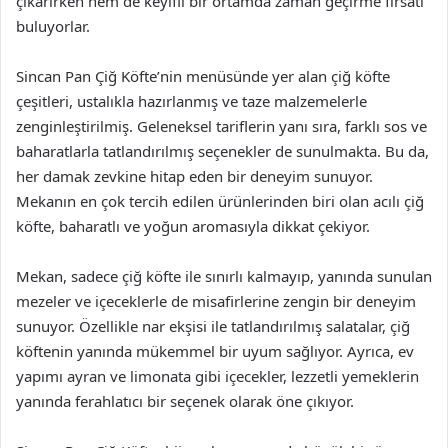
çıkarırken hem de keyifli bir ortamda zaman geçirme fırsatı
buluyorlar.
Sincan Pan Çiğ Köfte’nin menüsünde yer alan çiğ köfte
çeşitleri, ustalıkla hazırlanmış ve taze malzemelerle
zenginleştirilmiş. Geleneksel tariflerin yanı sıra, farklı sos ve
baharatlarla tatlandırılmış seçenekler de sunulmakta. Bu da,
her damak zevkine hitap eden bir deneyim sunuyor.
Mekanın en çok tercih edilen ürünlerinden biri olan acılı çiğ
köfte, baharatlı ve yoğun aromasıyla dikkat çekiyor.
Mekan, sadece çiğ köfte ile sınırlı kalmayıp, yanında sunulan
mezeler ve içeceklerle de misafirlerine zengin bir deneyim
sunuyor. Özellikle nar ekşisi ile tatlandırılmış salatalar, çiğ
köftenin yanında mükemmel bir uyum sağlıyor. Ayrıca, ev
yapımı ayran ve limonata gibi içecekler, lezzetli yemeklerin
yanında ferahlatıcı bir seçenek olarak öne çıkıyor.