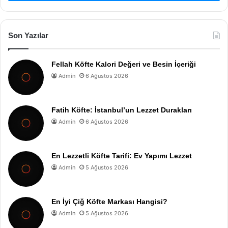
Son Yazılar
Fellah Köfte Kalori Değeri ve Besin İçeriği
Admin
6 Ağustos 2026
Fatih Köfte: İstanbul’un Lezzet Durakları
Admin
6 Ağustos 2026
En Lezzetli Köfte Tarifi: Ev Yapımı Lezzet
Admin
5 Ağustos 2026
En İyi Çiğ Köfte Markası Hangisi?
Admin
5 Ağustos 2026