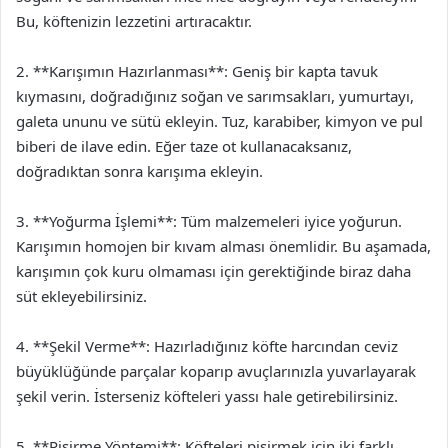
Bu, köftenizin lezzetini artıracaktır.
2. **Karışımın Hazırlanması**: Geniş bir kapta tavuk
kıymasını, doğradığınız soğan ve sarımsakları, yumurtayı,
galeta ununu ve sütü ekleyin. Tuz, karabiber, kimyon ve pul
biberi de ilave edin. Eğer taze ot kullanacaksanız,
doğradıktan sonra karışıma ekleyin.
3. **Yoğurma İşlemi**: Tüm malzemeleri iyice yoğurun.
Karışımın homojen bir kıvam alması önemlidir. Bu aşamada,
karışımın çok kuru olmaması için gerektiğinde biraz daha
süt ekleyebilirsiniz.
4. **Şekil Verme**: Hazırladığınız köfte harcından ceviz
büyüklüğünde parçalar koparıp avuçlarınızla yuvarlayarak
şekil verin. İsterseniz köfteleri yassı hale getirebilirsiniz.
5. **Pişirme Yöntemi**: Köfteleri pişirmek için iki farklı